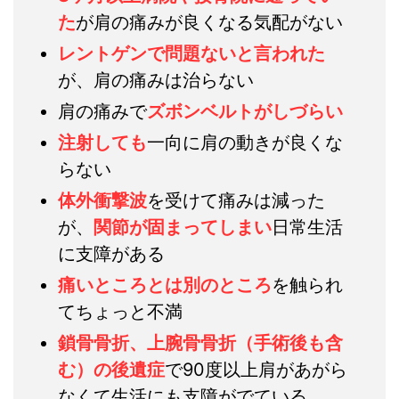
た
が肩の痛みが良くなる気配がない
レントゲンで問題ないと言われた
が、肩の痛みは治らない
肩の痛みで
ズボンベルトがしづらい
注射しても
一向に肩の動きが良くな
らない
体外衝撃波
を受けて痛みは減った
が、
関節が固まってしまい
日常生活
に支障がある
痛いところとは別のところ
を触られ
てちょっと不満
鎖骨骨折、上腕骨骨折（手術後も含
む）の後遺症
で90度以上肩があがら
なくて生活にも支障がでている