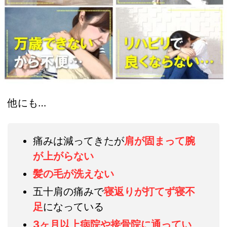
他にも…
痛みは減ってきたが
肩が固まって腕
が上がらない
髪の毛が洗えない
五十肩の痛みで
寝返りが打てず寝不
足
になっている
3ヶ月以上病院や接骨院に通ってい