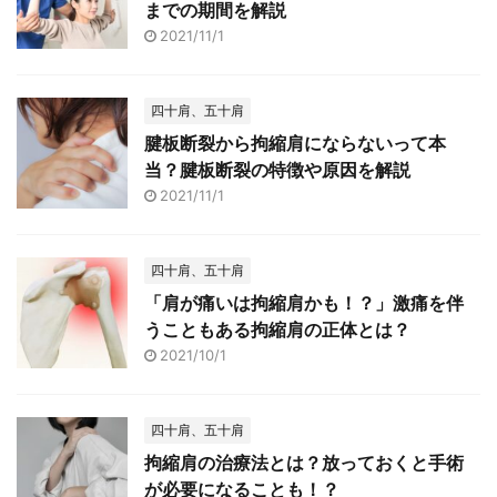
までの期間を解説
2021/11/1
四十肩、五十肩
腱板断裂から拘縮肩にならないって本
当？腱板断裂の特徴や原因を解説
2021/11/1
四十肩、五十肩
「肩が痛いは拘縮肩かも！？」激痛を伴
うこともある拘縮肩の正体とは？
2021/10/1
四十肩、五十肩
拘縮肩の治療法とは？放っておくと手術
が必要になることも！？