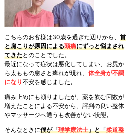
こちらのお客様は30歳を過ぎた辺りから、
首
と肩こりが原因による
頭痛
にずっと悩まされ
てきた
とのことでした。
最近になって症状は悪化してしまい、お尻か
ら太ももの怠さと痺れが現れ、
体全身が不調
になり
不安を感じました。
痛み止めにも頼りましたが、薬を飲む回数が
増えたことによる不安から、評判の良い整体
やマッサージへ通うも改善がない状態。
そんなときに
僕が「
理学療法士
」と「
柔道整