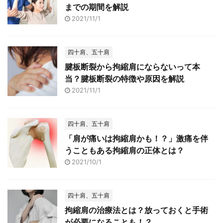
までの期間を解説
2021/11/1
四十肩、五十肩
腱板断裂から拘縮肩にならないって本
当？腱板断裂の特徴や原因を解説
2021/11/1
四十肩、五十肩
「肩が痛いは拘縮肩かも！？」激痛を伴
うこともある拘縮肩の正体とは？
2021/10/1
四十肩、五十肩
拘縮肩の治療法とは？放っておくと手術
が必要になることも！？