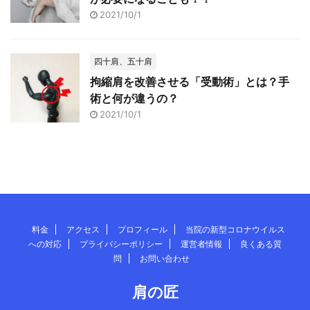
2021/10/1
四十肩、五十肩
拘縮肩を改善させる「受動術」とは？手
術と何が違うの？
2021/10/1
料金
アクセス
プロフィール
当院の新型コロナウイルス
への対応
プライバシーポリシー
運営者情報
良くある質
問
お問い合わせ
肩の匠