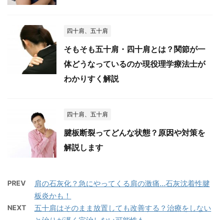
四十肩、五十肩
そもそも五十肩・四十肩とは？関節が一
体どうなっているのか現役理学療法士が
わかりすく解説
四十肩、五十肩
腱板断裂ってどんな状態？原因や対策を
解説します
PREV
肩の石灰化？急にやってくる肩の激痛…石灰沈着性腱
板炎かも！
NEXT
五十肩はそのまま放置しても改善する？治療をしない