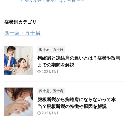
と治りが遅く完治しない可能性も
症状別カテゴリ
四十肩・五十肩
四十肩、五十肩
拘縮肩と凍結肩の違いとは？症状や改善
までの期間を解説
2021/11/1
四十肩、五十肩
腱板断裂から拘縮肩にならないって本
当？腱板断裂の特徴や原因を解説
2021/11/1